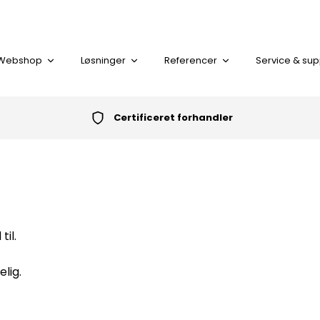
Webshop
Løsninger
Referencer
Service & sup
Certificeret forhandler
I alt
KORT LÆSER
il.
PLASTKORT
lig.