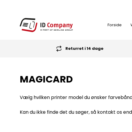
Forside
Returret i 14 dage
FARVEBÅND
MAGICARD
ID-KORT PRINTER
Vælg hvilken printer model du ønsker farvebånd t
NØGLEBRIKKER (RFID TAGS)
Kan du ikke finde det du søger, så kontakt os ende