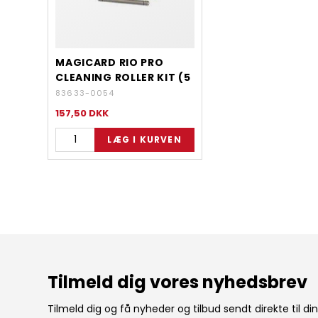
MAGICARD RIO PRO
CLEANING ROLLER KIT (5
SLEEVES, 1 ROLLER BAR)
83633-0054
157,50
DKK
Tilmeld dig vores nyhedsbrev
Tilmeld dig og få nyheder og tilbud sendt direkte til di