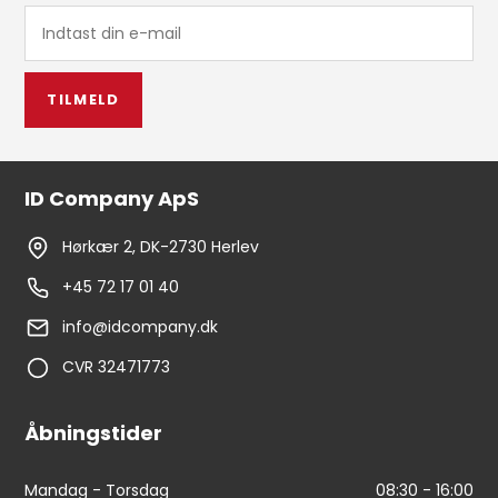
TILMELD
ID Company ApS
Hørkær 2, DK-2730 Herlev
+45 72 17 01 40
info@idcompany.dk
CVR 32471773
Åbningstider
Mandag - Torsdag
08:30 - 16:00