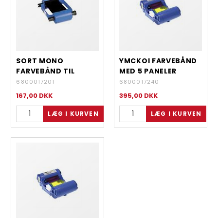
SORT MONO
YMCKOI FARVEBÅND
FARVEBÅND TIL
MED 5 PANELER
P100I, P110I/120I
6800017201
6800017240
167,00
DKK
395,00
DKK