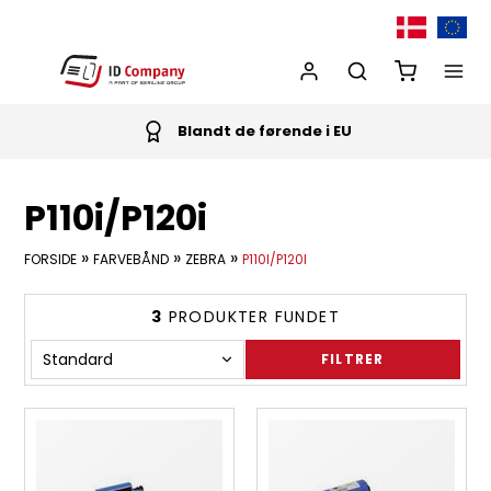
Blandt de førende i EU
P110i/P120i
»
»
»
FORSIDE
FARVEBÅND
ZEBRA
P110I/P120I
3
PRODUKTER FUNDET
FILTRER