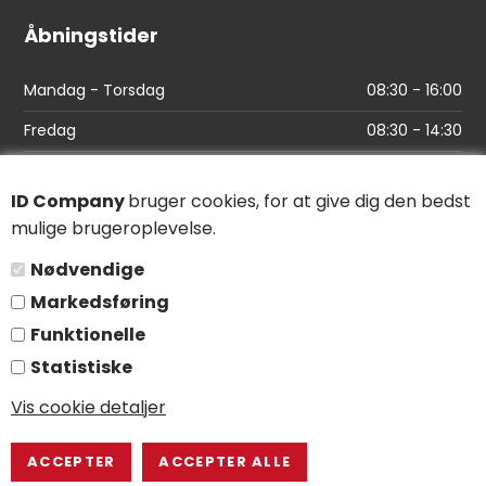
Åbningstider
Mandag - Torsdag
08:30 - 16:00
Fredag
08:30 - 14:30
Links
ID Company
bruger cookies, for at give dig den bedst
mulige brugeroplevelse.
Find vej
Nødvendige
Salgs- og leveringsbetingelser
Markedsføring
Persondatapolitik
Funktionelle
Statistiske
Følg os
Vis cookie detaljer
LinkedIn
YouTube