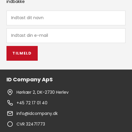
indbakke
TILMELD
ID Company ApS
Hørkær 2, DK-2730 Herlev
+45 72 17 01 40
info@idcompany.dk
CVR 32471773