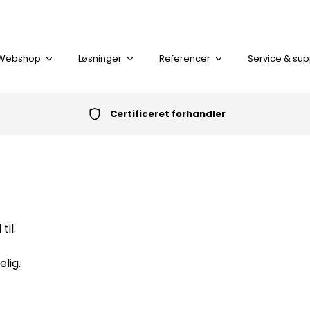
Webshop
Løsninger
Referencer
Service & sup
Certificeret forhandler
I alt
KORT LÆSER
il.
PLASTKORT
lig.