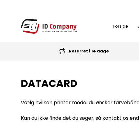
Forside
Returret i 14 dage
FARVEBÅND
DATACARD
ID-KORT PRINTER
Vælg hvilken printer model du ønsker farvebånd t
NØGLEBRIKKER (RFID TAGS)
Kan du ikke finde det du søger, så kontakt os ende