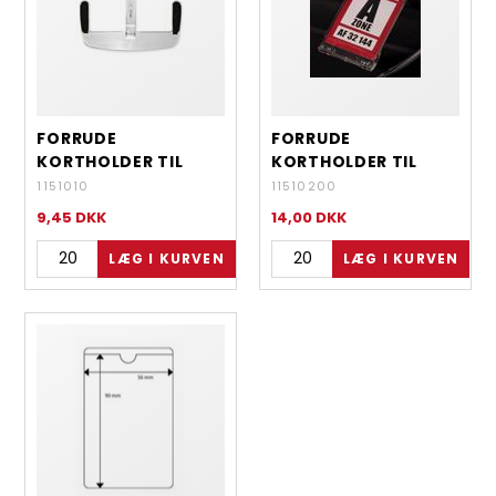
FORRUDE
FORRUDE
KORTHOLDER TIL
KORTHOLDER TIL
BILEN -
BILEN, VANDRET OG
1151010
11510200
TRANSPERANT
LODRET -
9,45
DKK
14,00
DKK
TRANSPARANT