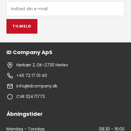
TILMELD
ID Company ApS
Hørkær 2, DK-2730 Herlev
+45 72 17 01 40
info@idcompany.dk
CVR 32471773
Åbningstider
Mandag - Torsdag
08:30 - 16:00