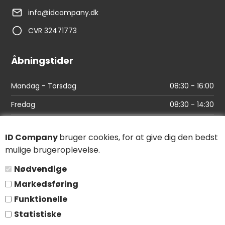
info@idcompany.dk
CVR 32471773
Åbningstider
Mandag - Torsdag
08:30 - 16:00
Fredag
08:30 - 14:30
Links
ID Company
bruger cookies, for at give dig den bedst
mulige brugeroplevelse.
Find vej
Nødvendige
Salgs- og leveringsbetingelser
Markedsføring
Persondatapolitik
Funktionelle
Statistiske
Følg os