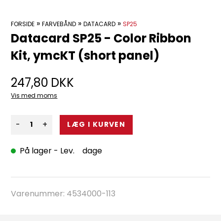
»
»
»
FORSIDE
FARVEBÅND
DATACARD
SP25
Datacard SP25 - Color Ribbon
Kit, ymcKT (short panel)
247,80
DKK
Vis med moms
-
+
På lager
- Lev. dage
Varenummer:
4534000-113