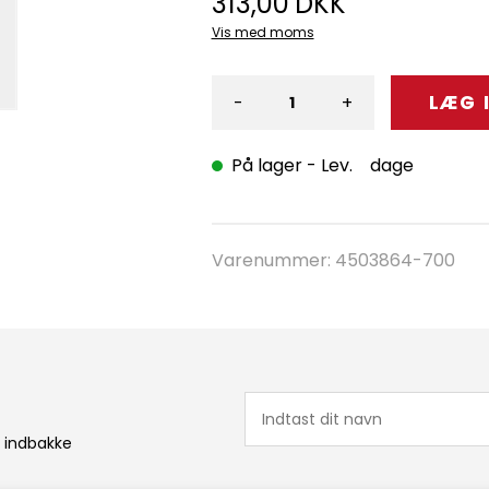
313,00
DKK
Vis med moms
-
+
På lager
- Lev. dage
Varenummer:
4503864-700
n indbakke