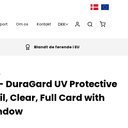
port
Om os
Kontakt
Blandt de førende i EU
0,00 DKK
5
- DuraGard UV Protective
l, Clear, Full Card with
indow