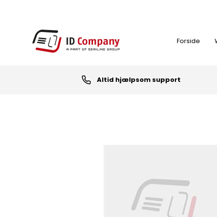
Forside
Altid hjælpsom support
FARVEBÅND
ID-KORT PRINTER
NØGLEBRIKKER (RFID TAGS)