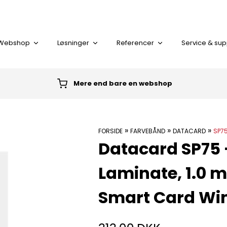
Webshop
Løsninger
Referencer
Service & sup
Mere end bare en webshop
I alt
»
»
»
FORSIDE
FARVEBÅND
DATACARD
SP7
Datacard SP75 
KORT LÆSER
Laminate, 1.0 mi
PLASTKORT
Smart Card W