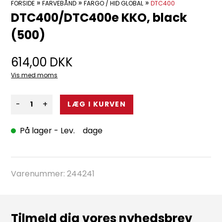
»
»
»
FORSIDE
FARVEBÅND
FARGO / HID GLOBAL
DTC400
DTC400/DTC400e KKO, black
(500)
614,00
DKK
Vis med moms
-
+
På lager
- Lev. dage
Varenummer:
244241
Tilmeld dig vores nyhedsbrev