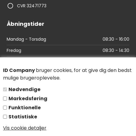
CVR 32471773
Åbningstider
Mandag - Torsdag
08:30 - 16:00
Fredag
08:30 - 14:30
Links
ID Company
bruger cookies, for at give dig den bedst
mulige brugeroplevelse.
Find vej
Nødvendige
Salgs- og leveringsbetingelser
Markedsføring
Persondatapolitik
Funktionelle
Statistiske
Følg os
Vis cookie detaljer
LinkedIn