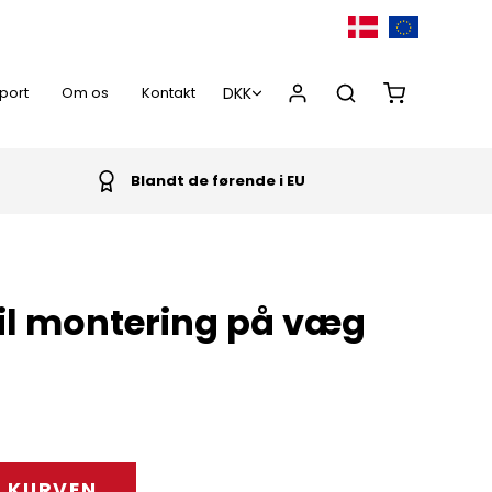
port
Om os
Kontakt
Blandt de førende i EU
0,00 DKK
il montering på væg