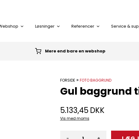
Webshop
Løsninger
Referencer
Service & sup
Mere end bare en webshop
I alt
»
FORSIDE
FOTO BAGGRUND
Gul baggrund t
KORT LÆSER
PLASTKORT
5.133,45
DKK
Vis med moms
-
+