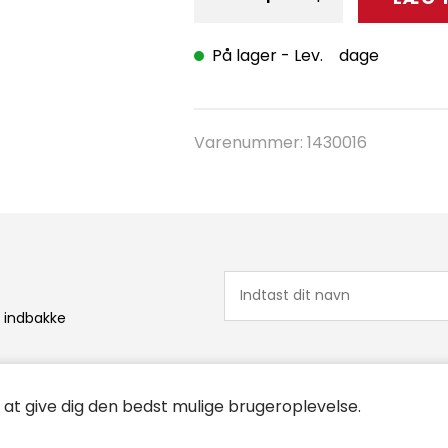
På lager
- Lev. dage
Varenummer:
1430016
n indbakke
r at give dig den bedst mulige brugeroplevelse.
stider
Links