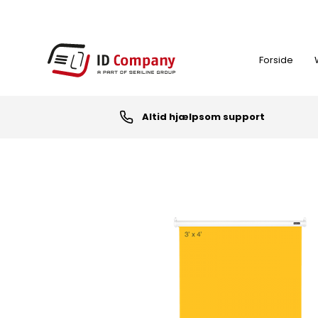
Forside
Altid hjælpsom support
FARVEBÅND
ID-KORT PRINTER
NØGLEBRIKKER (RFID TAGS)