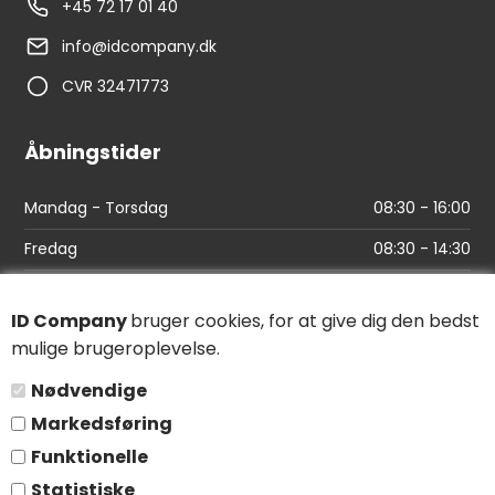
+45 72 17 01 40
info@idcompany.dk
CVR 32471773
Åbningstider
Mandag - Torsdag
08:30 - 16:00
Fredag
08:30 - 14:30
Links
ID Company
bruger cookies, for at give dig den bedst
mulige brugeroplevelse.
Find vej
Nødvendige
Salgs- og leveringsbetingelser
Markedsføring
Persondatapolitik
Funktionelle
Statistiske