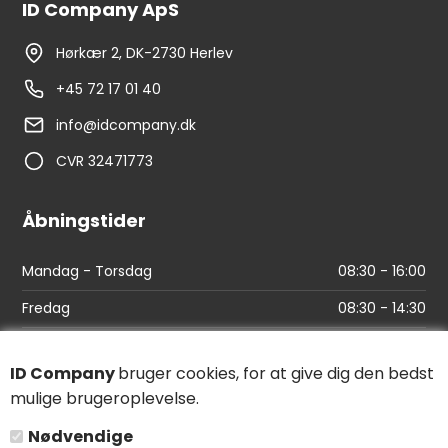
ID Company ApS
Hørkær 2, DK-2730 Herlev
+45 72 17 01 40
info@idcompany.dk
CVR 32471773
Åbningstider
Mandag - Torsdag
08:30 - 16:00
Fredag
08:30 - 14:30
Links
ID Company
bruger cookies, for at give dig den bedst
mulige brugeroplevelse.
Find vej
Nødvendige
Salgs- og leveringsbetingelser