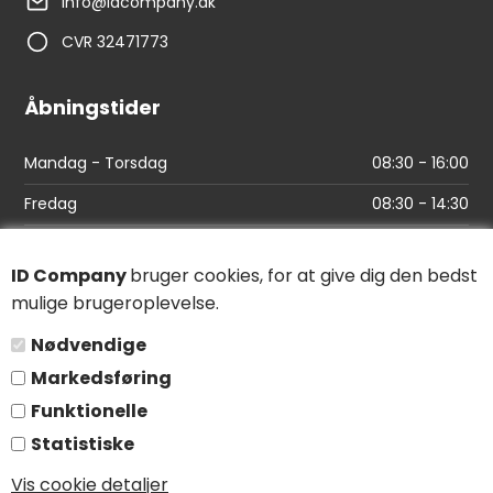
info@idcompany.dk
CVR 32471773
Åbningstider
Mandag - Torsdag
08:30 - 16:00
Fredag
08:30 - 14:30
Links
ID Company
bruger cookies, for at give dig den bedst
mulige brugeroplevelse.
Find vej
Nødvendige
Salgs- og leveringsbetingelser
Markedsføring
Persondatapolitik
Funktionelle
Statistiske
Følg os
Vis cookie detaljer