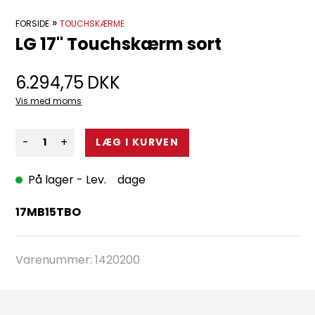
»
FORSIDE
TOUCHSKÆRME
LG 17" Touchskærm sort
6.294,75
DKK
Vis med moms
-
+
På lager
- Lev. dage
17MB15T­BO
Varenummer:
1420200