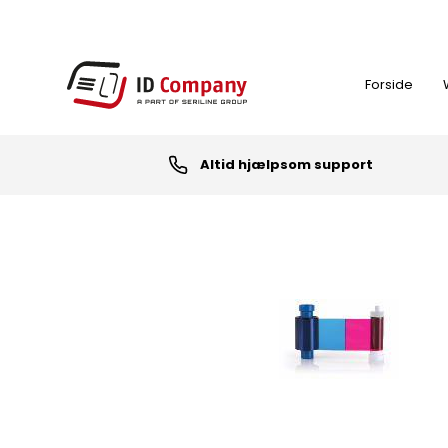
Forside
Altid hjælpsom support
FARVEBÅND
ID-KORT PRINTER
NØGLEBRIKKER (RFID TAGS)