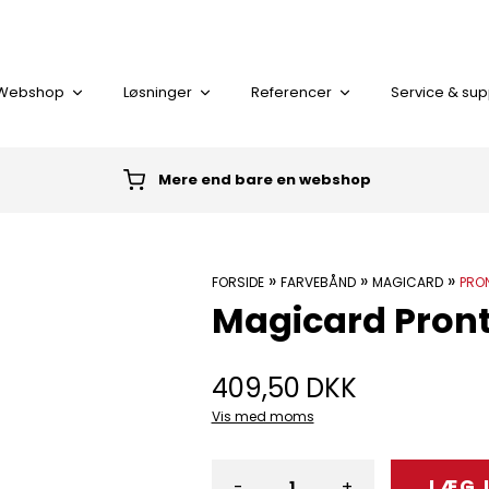
Webshop
Løsninger
Referencer
Service & sup
Mere end bare en webshop
I alt
»
»
»
FORSIDE
FARVEBÅND
MAGICARD
PRO
Magicard Pron
KORT LÆSER
PLASTKORT
409,50
DKK
Vis med moms
-
+