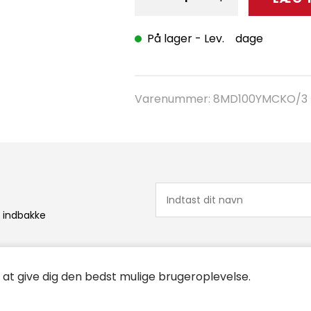
På lager
- Lev. dage
Varenummer:
8MD100YMCKO/3
n indbakke
r at give dig den bedst mulige brugeroplevelse.
stider
Links