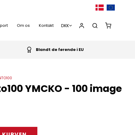
port
Om os
Kontakt
Blandt de førende i EU
0,00 DKK
NTO100
to100 YMCKO - 100 image