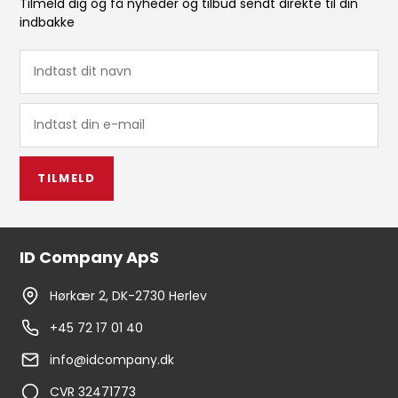
Tilmeld dig og få nyheder og tilbud sendt direkte til din
indbakke
TILMELD
ID Company ApS
Hørkær 2, DK-2730 Herlev
+45 72 17 01 40
info@idcompany.dk
CVR 32471773