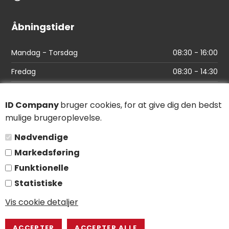
Åbningstider
Mandag - Torsdag
08:30 - 16:00
Fredag
08:30 - 14:30
Links
ID Company
bruger cookies, for at give dig den bedst
mulige brugeroplevelse.
Find vej
Nødvendige
Salgs- og leveringsbetingelser
Markedsføring
Persondatapolitik
Funktionelle
Statistiske
Følg os
Vis cookie detaljer
LinkedIn
YouTube