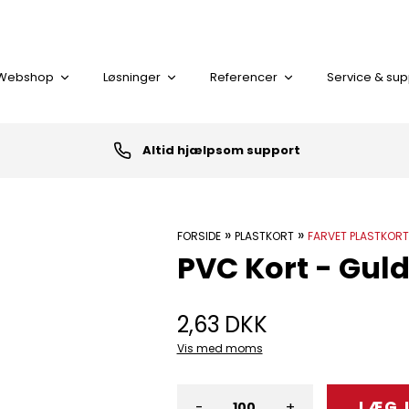
Webshop
Løsninger
Referencer
Service & sup
Altid hjælpsom support
I alt
»
»
FORSIDE
PLASTKORT
FARVET PLASTKORT
PVC Kort - Gul
KORT LÆSER
PLASTKORT
2,63
DKK
Vis med moms
-
+