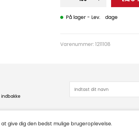
På lager
- Lev. dage
Varenummer:
1211108
n indbakke
r at give dig den bedst mulige brugeroplevelse.
stider
Links