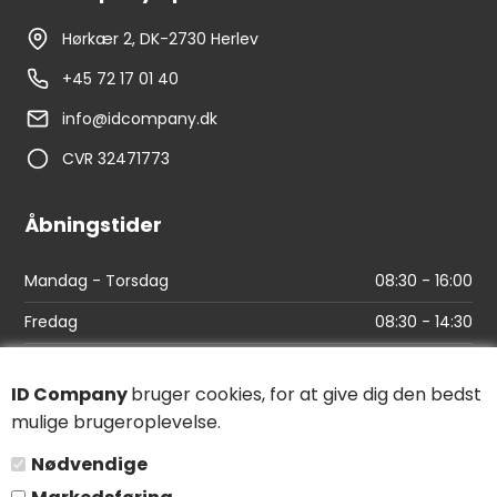
Hørkær 2, DK-2730 Herlev
+45 72 17 01 40
info@idcompany.dk
CVR 32471773
Åbningstider
Mandag - Torsdag
08:30 - 16:00
Fredag
08:30 - 14:30
Links
ID Company
bruger cookies, for at give dig den bedst
mulige brugeroplevelse.
Find vej
Nødvendige
Salgs- og leveringsbetingelser