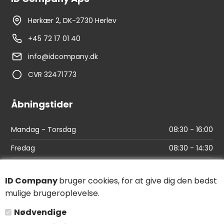
Hørkær 2, DK-2730 Herlev
+45 72 17 01 40
info@idcompany.dk
CVR 32471773
Åbningstider
Mandag - Torsdag
08:30 - 16:00
Fredag
08:30 - 14:30
Links
ID Company
bruger cookies, for at give dig den bedst
mulige brugeroplevelse.
Find vej
Nødvendige
Salgs- og leveringsbetingelser