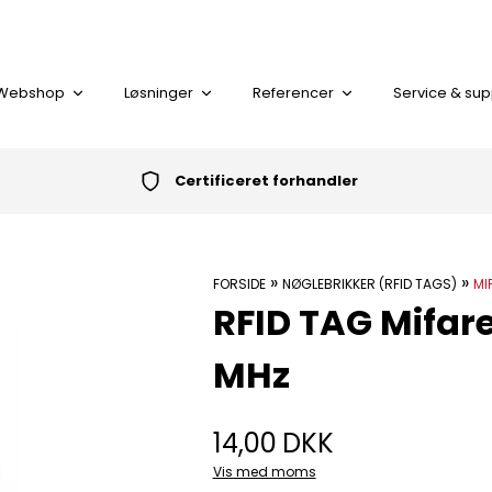
Webshop
Løsninger
Referencer
Service & sup
Certificeret forhandler
I alt
»
»
FORSIDE
NØGLEBRIKKER (RFID TAGS)
MI
RFID TAG Mifare
KORT LÆSER
MHz
PLASTKORT
14,00
DKK
Vis med moms