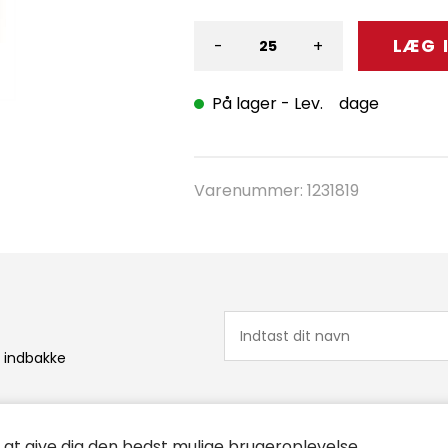
-
+
På lager
- Lev. dage
Varenummer:
1231819
n indbakke
r at give dig den bedst mulige brugeroplevelse.