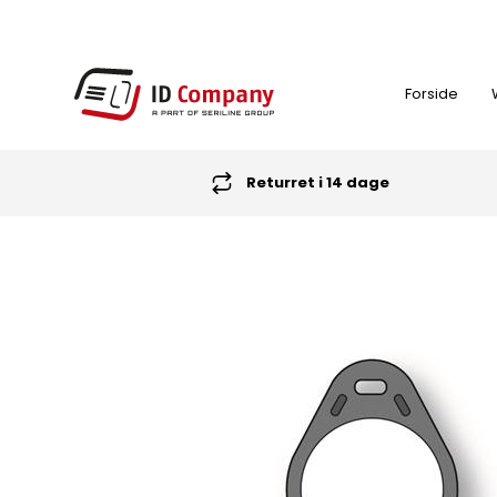
Forside
Returret i 14 dage
FARVEBÅND
ID-KORT PRINTER
NØGLEBRIKKER (RFID TAGS)