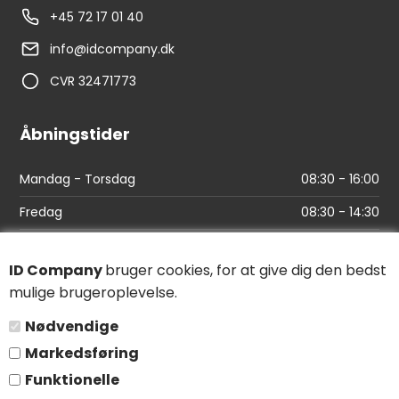
+45 72 17 01 40
info@idcompany.dk
CVR 32471773
Åbningstider
Mandag - Torsdag
08:30 - 16:00
Fredag
08:30 - 14:30
Links
ID Company
bruger cookies, for at give dig den bedst
mulige brugeroplevelse.
Find vej
Nødvendige
Salgs- og leveringsbetingelser
Markedsføring
Persondatapolitik
Funktionelle