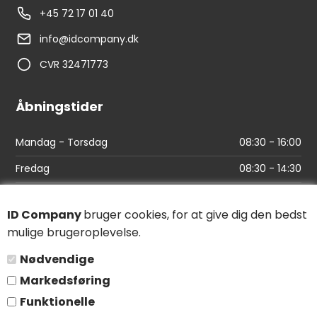
+45 72 17 01 40
info@idcompany.dk
CVR 32471773
Åbningstider
Mandag - Torsdag
08:30 - 16:00
Fredag
08:30 - 14:30
Links
ID Company
bruger cookies, for at give dig den bedst
mulige brugeroplevelse.
Find vej
Nødvendige
Salgs- og leveringsbetingelser
Markedsføring
Persondatapolitik
Funktionelle