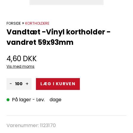
»
FORSIDE
KORTHOLDERE
Vandtæt -Vinyl kortholder -
vandret 59x93mm
4,60
DKK
Vis med moms
-
+
På lager
- Lev. dage
Varenummer:
1123170