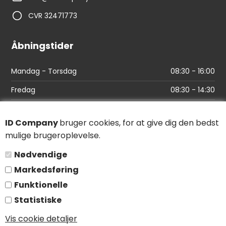
CVR 32471773
Åbningstider
Mandag - Torsdag
08:30 - 16:00
Fredag
08:30 - 14:30
Links
ID Company
bruger cookies, for at give dig den bedst
mulige brugeroplevelse.
Find vej
Nødvendige
Salgs- og leveringsbetingelser
Markedsføring
Persondatapolitik
Funktionelle
Statistiske
Følg os
Vis cookie detaljer