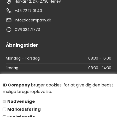
Hørkær 2, DK-2730 Herlev
+45 72 17 01 40
info@idcompany.dk
CVR 32471773
Åbningstider
Mandag - Torsdag
08:30 - 16:00
Fredag
08:30 - 14:30
Links
ID Company
bruger cookies, for at give dig den bedst
mulige brugeroplevelse.
Find vej
Nødvendige
Salgs- og leveringsbetingelser
Markedsføring
Persondatapolitik