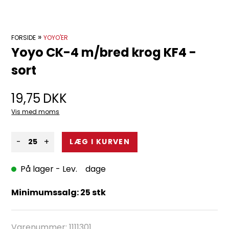
»
FORSIDE
YOYO'ER
Yoyo CK-4 m/bred krog KF4 -
sort
19,75
DKK
Vis med moms
-
+
På lager
- Lev. dage
Minimumssalg: 25 stk
Varenummer:
1111301