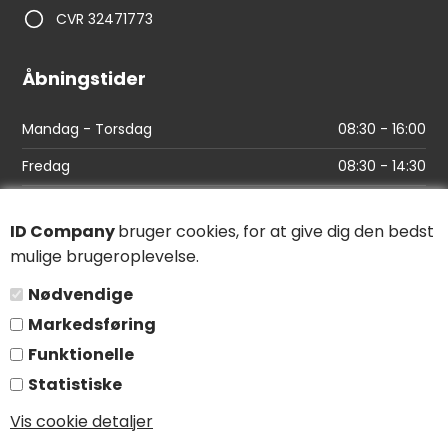
CVR 32471773
Åbningstider
Mandag - Torsdag
08:30 - 16:00
Fredag
08:30 - 14:30
Links
ID Company
bruger cookies, for at give dig den bedst
mulige brugeroplevelse.
Find vej
Nødvendige
Salgs- og leveringsbetingelser
Markedsføring
Persondatapolitik
Funktionelle
Statistiske
Følg os
Vis cookie detaljer
LinkedIn