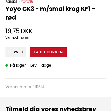
»
FORSIDE
YOYO'ER
Yoyo CK3 - m/smal krog KF1 -
rød
19,75
DKK
Vis med moms
-
+
På lager
- Lev. dage
Varenummer:
1111314
Tilmeld dig vores nyhedsbrev