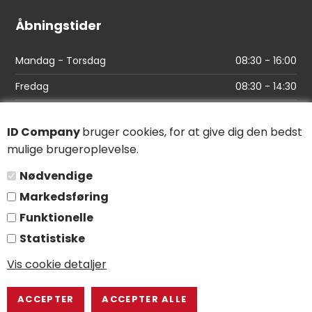
Åbningstider
Mandag - Torsdag
08:30 - 16:00
Fredag
08:30 - 14:30
Links
ID Company
bruger cookies, for at give dig den bedst
mulige brugeroplevelse.
Find vej
Nødvendige
Salgs- og leveringsbetingelser
Markedsføring
Persondatapolitik
Funktionelle
Statistiske
Følg os
Vis cookie detaljer
LinkedIn
YouTube