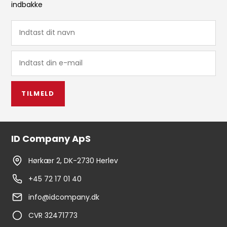
indbakke
TILMELD
ID Company ApS
Hørkær 2, DK-2730 Herlev
+45 72 17 01 40
info@idcompany.dk
CVR 32471773