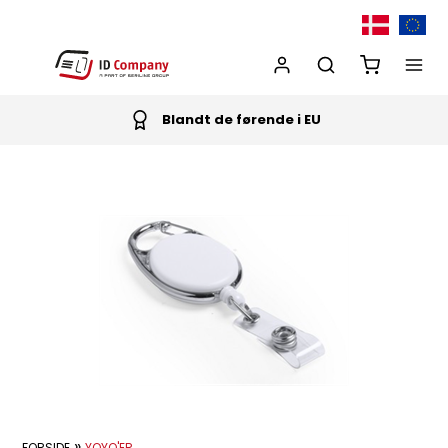
Blandt de førende i EU
»
FORSIDE
YOYO'ER