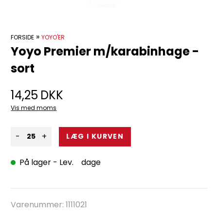
»
FORSIDE
YOYO'ER
Yoyo Premier m/karabinhage -
sort
14,25
DKK
Vis med moms
-
+
På lager
- Lev. dage
Varenummer:
1111021