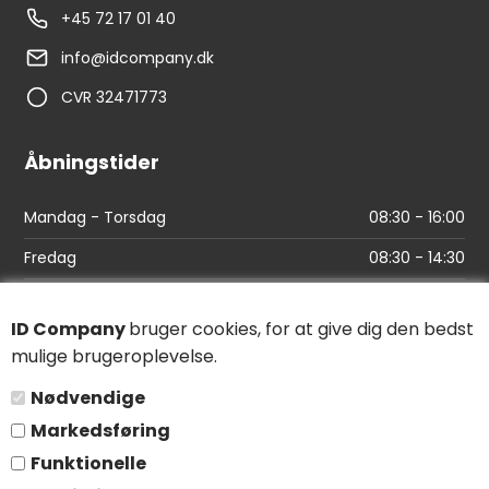
+45 72 17 01 40
info@idcompany.dk
CVR 32471773
Åbningstider
Mandag - Torsdag
08:30 - 16:00
Fredag
08:30 - 14:30
Links
ID Company
bruger cookies, for at give dig den bedst
mulige brugeroplevelse.
Find vej
Nødvendige
Salgs- og leveringsbetingelser
Markedsføring
Persondatapolitik
Funktionelle